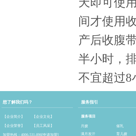
天即可使
间才使用
产后收腹
半小时，
不宜超过8
想了解我们吗？
服务指引
服务项目
【企业简介】
【企业文化】
【企业荣誉】
【员工风采】
月嫂
催乳
满月发汗
育儿嫂
加盟热线：4006-531-896
[申请加盟]