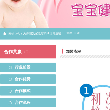
欢迎您访问济南为你阳光家政服务有限公...
2015-05-13
为你阳光家政省妇幼店开业啦！
2021-12-03
网站公告：
合作共赢
/ Join
加盟流程
行业前景
合作优势
合作模式
合作流程