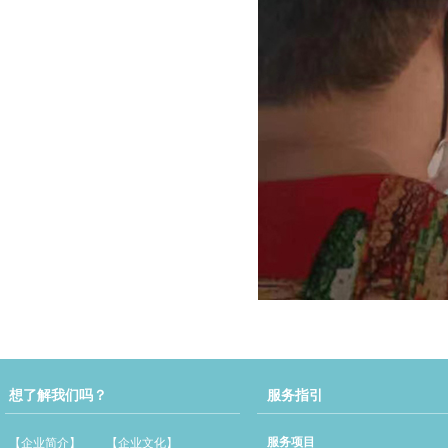
想了解我们吗？
服务指引
服务项目
【企业简介】
【企业文化】